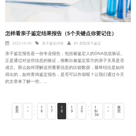
怎样看亲子鉴定结果报告（5个关键点你要记住）
2023-10-30
亲子鉴定问答
BY
贵阳亲子鉴定
亲子鉴定报告是一份专业报告，包括被鉴定人的DNA信息验证。
正是通过对这些信息的验证，推断出被鉴定双方的亲子关系是否
成立。那么如何理解这些重要信息的比较数据，最终结论是如何
得出的，如何查询鉴定报告，是否可以作假呢？让我们通过今天
的文章来了解一些。...
·
·
首
1
1
1
1
2
1
尾
<
>
·
·
页
6
7
8
9
0
8/
页
<
>
·
·
34