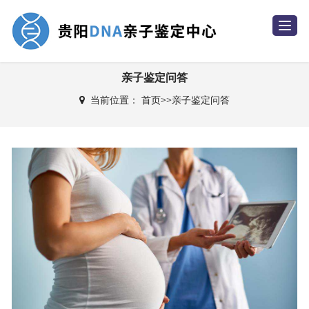
T
o
g
g
l
e
亲子鉴定问答
n
a
当前位置：
首页
>>
亲子鉴定问答
v
i
g
a
t
i
o
n