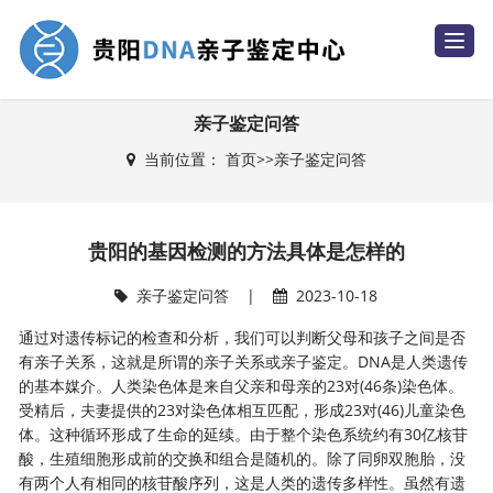
T
o
g
g
l
e
亲子鉴定问答
n
a
当前位置：
首页
>>
亲子鉴定问答
v
i
g
a
t
i
贵阳的基因检测的方法具体是怎样的
o
n
亲子鉴定问答
|
2023-10-18
通过对遗传标记的检查和分析，我们可以判断父母和孩子之间是否
有亲子关系，这就是所谓的亲子关系或亲子鉴定。DNA是人类遗传
的基本媒介。人类染色体是来自父亲和母亲的23对(46条)染色体。
受精后，夫妻提供的23对染色体相互匹配，形成23对(46)儿童染色
体。这种循环形成了生命的延续。由于整个染色系统约有30亿核苷
酸，生殖细胞形成前的交换和组合是随机的。除了同卵双胞胎，没
有两个人有相同的核苷酸序列，这是人类的遗传多样性。虽然有遗