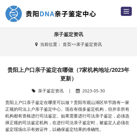
T
o
g
g
l
e
亲子鉴定资讯
n
a
当前位置：
首页
>>
亲子鉴定资讯
v
i
g
a
t
i
贵阳上户口亲子鉴定在哪做（7家机构地址/2023年
o
n
更新）
亲子鉴定资讯
|
2023-05-30
贵阳上户口亲子鉴定在哪里可以做？贵阳市观山湖区毕节路有一家
正规的司法上户亲子鉴定中心。现在有很多鉴定机构，但并非所有
机构都有资格进行司法鉴定。如果需要进行司法亲子鉴定，必须选
择正规的司法鉴定机构，在进行司法亲子鉴定时，被鉴定人必须在
鉴定现场出示有效证件，以确保鉴定结果的准确性。