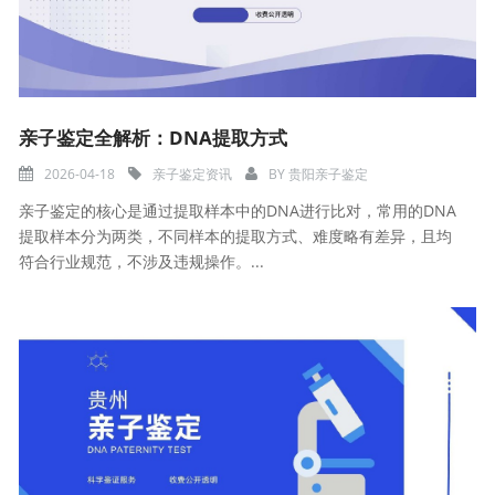
亲子鉴定全解析：DNA提取方式
2026-04-18
亲子鉴定资讯
BY
贵阳亲子鉴定
亲子鉴定的核心是通过提取样本中的DNA进行比对，常用的DNA
提取样本分为两类，不同样本的提取方式、难度略有差异，且均
符合行业规范，不涉及违规操作。...