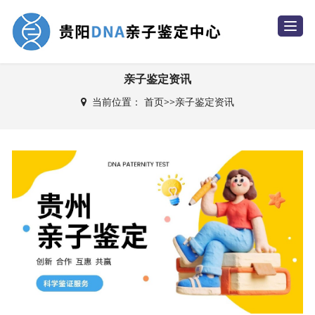
T
o
g
g
l
e
亲子鉴定资讯
n
a
当前位置：
首页
>>
亲子鉴定资讯
v
i
g
a
t
i
o
n