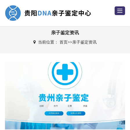
T
o
g
g
l
e
亲子鉴定资讯
n
a
当前位置：
首页
>>
亲子鉴定资讯
v
i
g
a
t
i
o
n