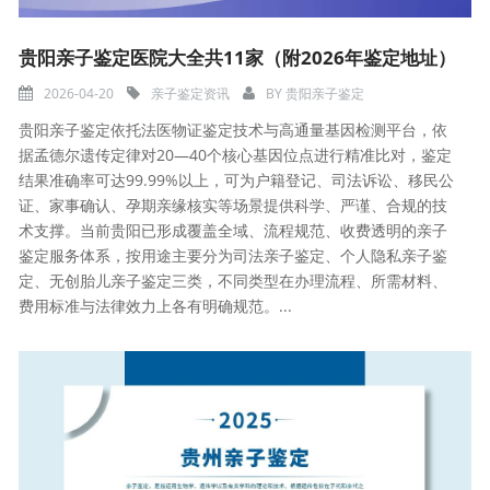
贵阳亲子鉴定医院大全共11家（附2026年鉴定地址）
2026-04-20
亲子鉴定资讯
BY
贵阳亲子鉴定
贵阳亲子鉴定依托法医物证鉴定技术与高通量基因检测平台，依
据孟德尔遗传定律对20—40个核心基因位点进行精准比对，鉴定
结果准确率可达99.99%以上，可为户籍登记、司法诉讼、移民公
证、家事确认、孕期亲缘核实等场景提供科学、严谨、合规的技
术支撑。当前贵阳已形成覆盖全域、流程规范、收费透明的亲子
鉴定服务体系，按用途主要分为司法亲子鉴定、个人隐私亲子鉴
定、无创胎儿亲子鉴定三类，不同类型在办理流程、所需材料、
费用标准与法律效力上各有明确规范。...