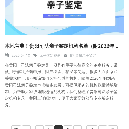
本地宝典！贵阳司法亲子鉴定机构名单（附2026年地址一览）
2026-04-18
亲子鉴定资讯
BY
贵阳亲子鉴定
在贵阳，司法亲子鉴定是一项具有重要法律意义的鉴定服务，常
被用于解决户籍申报、财产继承、移民等问题。很多人在面临相
关需求时，却不知该如何选择合适的机构。随着2026年的到来，
贵阳司法亲子鉴定市场稳步发展，可提供服务的机构数量持续增
加。为帮助大家快速筛选适配机构，我们整理了贵阳司法亲子鉴
定机构名录，并附上详细地址，便于大家高效获取专业鉴定服
务。...
·
·