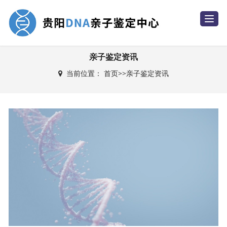
T
o
g
g
l
e
亲子鉴定资讯
n
a
当前位置：
首页
>>
亲子鉴定资讯
v
i
g
a
t
i
o
n