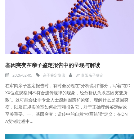
基因突变在亲子鉴定报告中的呈现与解读
2026-02-05
亲子鉴定资讯
BY
贵阳亲子鉴定
在审阅亲子鉴定报告时，有时会发现在“分析说明”部分，写着“在D
XX位点观察到不符合遗传规律的现象，经分析认为系基因突变所
致”。这可能会让非专业人士感到困惑和紧张。理解什么是基因突
变，以及正规实验室如何处理和报告它，对于正确理解鉴定结论
至关重要。一、基因突变：遗传中的自然“抄写错误”定义：在DN
A复制过程中...