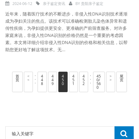
2024-06-12
亲子鉴定资讯
BY
贵阳亲子鉴定
近年来，随着医疗技术的不断进步，非侵入性DNA识别技术逐渐
成为孕妇关注的焦点。该技术可以准确检测胎儿染色体异常和遗
传性疾病，为孕妇提供更安全、更准确的产前筛查服务。对许多
家庭来说，非侵入性DNA识别的价格仍然是一个重要的考虑因
素。本文将详细介绍非侵入性DNA识别的价格和相关信息，以帮
助您更好地了解这项技术。无...
·
·
首
4
4
4
4
4
45
尾
<
>
·
·
页
4
4
5
5
5
0/
页
<
>
·
·
8
9
0
1
2
56
0