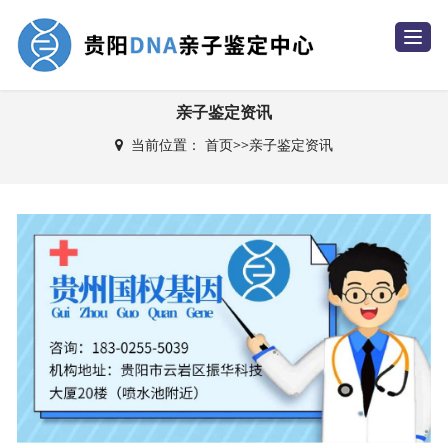
T
o
g
g
l
e
亲子鉴定资讯
n
a
当前位置：
首页
>>
亲子鉴定资讯
v
i
g
a
t
i
o
n