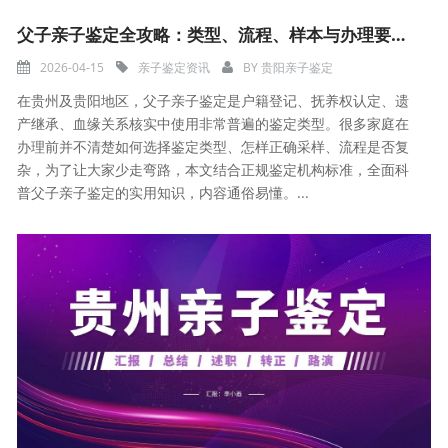
父子亲子鉴定全攻略：类型、流程、样本与办理要点一次讲清
2026-04-15
亲子鉴定资讯
BY
贵阳亲子鉴定
在贵州及贵阳地区，父子亲子鉴定是户籍登记、抚养权认定、遗
产继承、血缘关系核实中使用非常普遍的鉴定类型。很多家庭在
办理前并不清楚如何选择鉴定类型、怎样正确采样、流程是否复
杂，为了让大家少走弯路，本文结合正规鉴定机构标准，全面科
普父子亲子鉴定的实用知识，内容通俗易懂。...