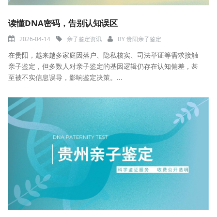
读懂DNA密码，告别认知误区
2026-04-14
亲子鉴定资讯
BY
贵阳亲子鉴定
在贵阳，越来越多家庭因落户、隐私核实、司法举证等需求接触
亲子鉴定，但多数人对亲子鉴定的基因逻辑仍存在认知偏差，甚
至被不实信息误导，影响鉴定决策。...