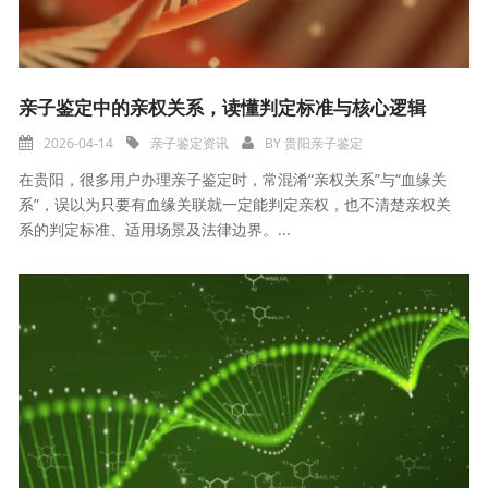
亲子鉴定中的亲权关系，读懂判定标准与核心逻辑
2026-04-14
亲子鉴定资讯
BY
贵阳亲子鉴定
在贵阳，很多用户办理亲子鉴定时，常混淆“亲权关系”与“血缘关
系”，误以为只要有血缘关联就一定能判定亲权，也不清楚亲权关
系的判定标准、适用场景及法律边界。...