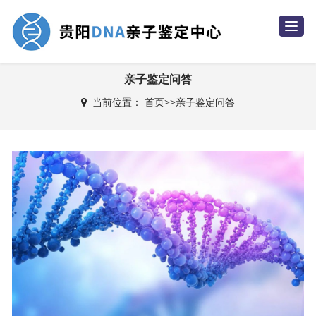
T
o
g
g
l
e
亲子鉴定问答
n
a
当前位置：
首页
>>
亲子鉴定问答
v
i
g
a
t
i
o
n