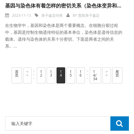
基因与染色体有着怎样的密切关系（染色体变异和基因突变）
2023-11-13
亲子鉴定问答
BY
贵阳亲子鉴定
在生物学中，基因和染色体是两个重要概念。在细胞分裂过程
中，基因是控制生物遗传特征的基本单位，染色体是遗传信息的
载体。遗传与染色体的关系十分密切。下面是两者之间的关
系。...
·
·
首
1
1
1
1
1
1
尾
<
>
·
·
页
2
3
4
5
6
4/
页
<
>
·
·
34