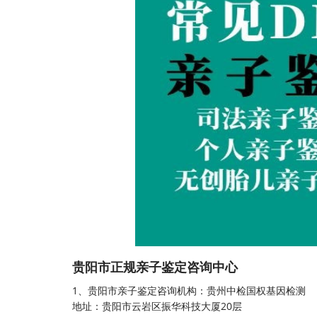
贵阳市正规亲子鉴定咨询中心
1、贵阳市
亲子鉴定
咨询机构：贵州中检国权基因检测
地址：贵阳市云岩区振华科技大厦20层