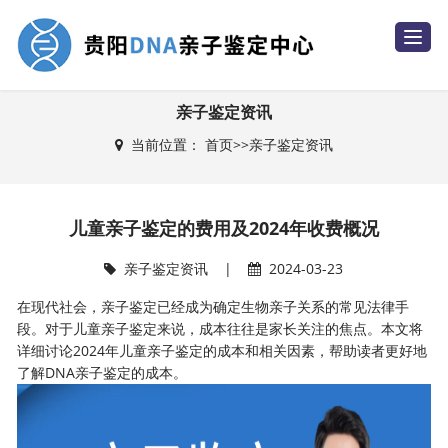
T
o
g
g
l
e
亲子鉴定资讯
n
a
当前位置：
首页
>>
亲子鉴定资讯
v
i
g
a
t
i
儿童亲子鉴定的费用及2024年收费概况
o
n
亲子鉴定资讯
|
2024-03-23
在现代社会，亲子鉴定已经成为确定生物亲子关系的常见法律手
段。对于儿童亲子鉴定来说，成本往往是家长关注的焦点。本文将
详细讨论2024年儿童亲子鉴定的成本和相关因素，帮助读者更好地
了解DNA亲子鉴定的成本。