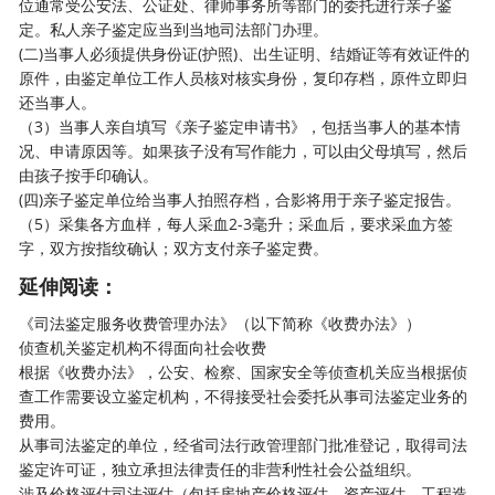
位通常受公安法、公证处、律师事务所等部门的委托进行亲子鉴
定。私人亲子鉴定应当到当地司法部门办理。
(二)当事人必须提供身份证(护照)、出生证明、结婚证等有效证件的
原件，由鉴定单位工作人员核对核实身份，复印存档，原件立即归
还当事人。
（3）当事人亲自填写《
亲子鉴定
申请书》，包括当事人的基本情
况、申请原因等。如果孩子没有写作能力，可以由父母填写，然后
由孩子按手印确认。
(四)亲子鉴定单位给当事人拍照存档，合影将用于亲子鉴定报告。
（5）采集各方血样，每人采血2-3毫升；采血后，要求采血方签
字，双方按指纹确认；双方支付亲子鉴定费。
延伸阅读：
《司法鉴定服务收费管理办法》（以下简称《收费办法》）
侦查机关鉴定机构不得面向社会收费
根据《收费办法》，公安、检察、国家安全等侦查机关应当根据侦
查工作需要设立鉴定机构，不得接受社会委托从事司法鉴定业务的
费用。
从事司法鉴定的单位，经省司法行政管理部门批准登记，取得司法
鉴定许可证，独立承担法律责任的非营利性社会公益组织。
涉及价格评估司法评估（包括房地产价格评估、资产评估、工程造