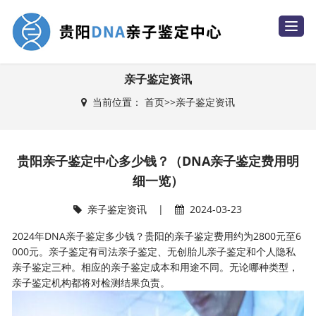
T
o
g
g
l
e
亲子鉴定资讯
n
a
当前位置：
首页
>>
亲子鉴定资讯
v
i
g
a
t
i
贵阳亲子鉴定中心多少钱？（DNA亲子鉴定费用明
o
n
细一览）
亲子鉴定资讯
|
2024-03-23
2024年DNA亲子鉴定多少钱？贵阳的亲子鉴定费用约为2800元至6
000元。亲子鉴定有司法亲子鉴定、无创胎儿亲子鉴定和个人隐私
亲子鉴定三种。相应的亲子鉴定成本和用途不同。无论哪种类型，
亲子鉴定机构都将对检测结果负责。