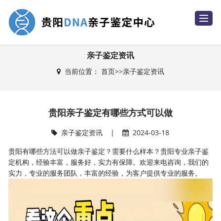
T
o
g
g
l
e
亲子鉴定资讯
n
a
当前位置：
首页
>>
亲子鉴定资讯
v
i
g
a
t
i
贵阳亲子鉴定有哪些方式可以做
o
n
亲子鉴定资讯
|
2024-03-18
贵阳有哪些方法可以做亲子鉴定？需要什么样本？贵阳专业亲子鉴
定机构，经验丰富，服务好，实力有保障。欢迎来电咨询，我们的
实力，专业的服务团队，丰富的经验，为客户提供专业的服务。