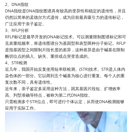
2、DNA指纹
DNA指纹是DNA指纹图谱具有较高的变异性和稳定的遗传性，并且
仍然以简单的孟德尔方式遗传，成为目前最具吸引力的遗传标记，
广泛应用于亲子鉴定。
3、RFLP分析
RFLP标记是最早开发的DNA标记技术。可以测量限制图谱标记和可
见表重组频率，将遗传图谱分为基因型和表型两种分子标记。RFLP
是指基因型之间限制片段长度的差异，这种差异是由于碱基在限制
酶切位点的插入、缺失、重排或点突变造成的。
4、STR检测
近几年，我国开始反复使用短串联检测。(STR)技术。STR是人体内
染色体的一部分。它以两到五个碱基为核心进行重复。每个人的重
复次数不同，具有遗传性。
近年来，
亲子鉴定
多采用这种方法，因其基因片段短、扩增效率
高、判型准确等特点，被称为第二代DNA指纹。
只需检测多个STR位点，即可进行个体认定，从而使DNA检测能够
应用于实际工作。