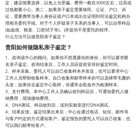
定，建议慎重选择，以免上当受骗。费用一般在3000左右，过高或
过低都要小心。第二，如果亲子鉴定需要移民、公证、户口、诉
讼，需要携带当事人身份证或户口本或出生证明到司法鉴定机构办
理相关委托手续。对于个人怀疑亲子关系的当事人，可以自带样品
(如血痕、根发、口腔拭子等)。)并提供不受委托的程序。
什么方法可以做贵阳亲子鉴定？
贵阳如何做隐私亲子鉴定？
1、咨询该中心的顾问。如果你不想透露你的身份，你可以要求
匿
名亲子鉴定
。咨询结束后，工作人员应提前安排好鉴定时间。
2、样本采集。委托人可以自己收集样本并发送，也可以要求中心
工作人员帮助收集样本。自己收集和邮寄样本的可以选择带毛囊的
头发；如果你去鉴定中心取样，你通常会取血作为检测样本。
3、支付费用。本中心工作人员确认收到样品后，可通知委托人缴
纳费用，现场缴纳费用。
4、DNA测试。样品收到后，送到实验室进行DNA测试。
4、结果反馈。鉴定结果出来后，中心会通过电话、短信、邮件等
与客户约定的方式通知客户。鉴定报告的委托人可以自己收集，也
可以我们邮寄给客户。