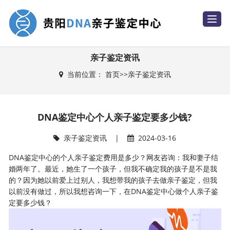
T
o
g
g
l
e
亲子鉴定资讯
n
a
当前位置：
首页
>>
亲子鉴定资讯
v
i
g
a
t
i
DNA鉴定中心个人亲子鉴定要多少钱?
o
n
亲子鉴定资讯
|
2024-03-16
DNA鉴定中心的个人亲子鉴定费用是多少？网友咨询：我和妻子结
婚两年了。最近，她生了一个孩子，但我不确定我的孩子是不是我
的？因为她以前爱上过别人，我想带我的孩子去做亲子鉴定，但我
以前没有做过，所以我想咨询一下，在DNA鉴定中心做个人亲子鉴
定要多少钱？