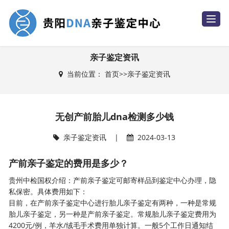
T
o
g
g
l
e
亲子鉴定资讯
n
a
当前位置：
首页
>>
亲子鉴定资讯
v
i
g
a
t
i
无创产前胎儿dna检测多少钱
o
n
亲子鉴定资讯
|
2024-03-13
产前亲子鉴定的费用是多少？
贵州中检国权介绍：产前亲子鉴定可邮寄样品到鉴定中心办理，隐
私保密。具体费用如下：
目前，在产前亲子鉴定中心进行胎儿亲子鉴定有两种，一种是常规
胎儿亲子鉴定，另一种是产前亲子鉴定。常规胎儿亲子鉴定费用为
4200元/例，羊水/绒毛手术费用单独计算。一般5个工作日通知结