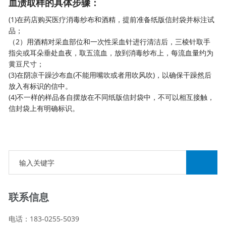
血渍取样的具体步骤：
(1)在药店购买医疗消毒纱布和酒精，提前准备纸版信封袋并标注试
品；
（2）用酒精对采血部位和一次性采血针进行清洁后，三棱针取手
指尖或耳朵垂处血夜，取五流血，放到消毒纱布上，每流血量约为
黄豆尺寸；
(3)在阴凉干躁沙布血(不能用嘴吹或者用吹风吹)，以确保干躁然后
放入有标识的信中。
(4)不一样的样品各自摆放在不同纸版信封袋中，不可以相互接触，
信封袋上有明确标识。
联系信息
电话：183-0255-5039