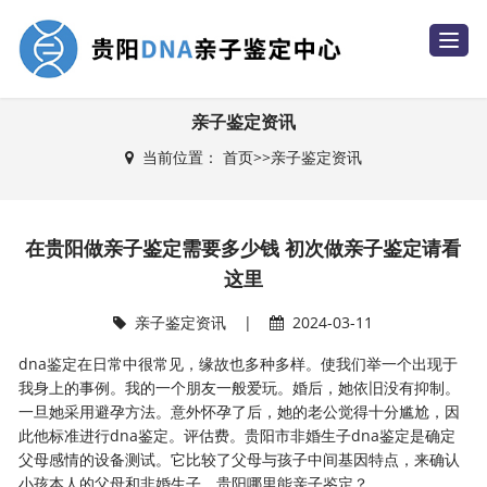
T
o
g
g
l
e
亲子鉴定资讯
n
a
当前位置：
首页
>>
亲子鉴定资讯
v
i
g
a
t
i
在贵阳做亲子鉴定需要多少钱 初次做亲子鉴定请看
o
n
这里
亲子鉴定资讯
|
2024-03-11
dna鉴定在日常中很常见，缘故也多种多样。使我们举一个出现于
我身上的事例。我的一个朋友一般爱玩。婚后，她依旧没有抑制。
一旦她采用避孕方法。意外怀孕了后，她的老公觉得十分尴尬，因
此他标准进行dna鉴定。评估费。贵阳市非婚生子dna鉴定是确定
父母感情的设备测试。它比较了父母与孩子中间基因特点，来确认
小孩本人的父母和非婚生子。贵阳哪里能亲子鉴定？