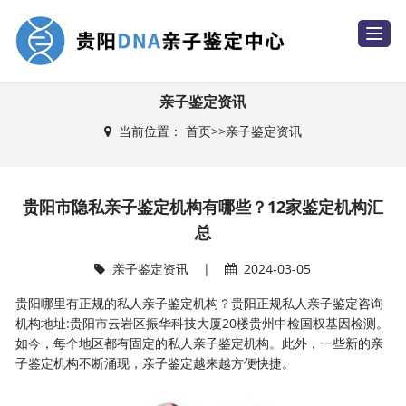
T
o
g
g
l
e
亲子鉴定资讯
n
a
当前位置：
首页
>>
亲子鉴定资讯
v
i
g
a
t
i
贵阳市隐私亲子鉴定机构有哪些？12家鉴定机构汇
o
n
总
亲子鉴定资讯
|
2024-03-05
贵阳哪里有正规的私人亲子鉴定机构？贵阳正规私人亲子鉴定咨询
机构地址:贵阳市云岩区振华科技大厦20楼贵州中检国权基因检测。
如今，每个地区都有固定的私人亲子鉴定机构。此外，一些新的亲
子鉴定机构不断涌现，亲子鉴定越来越方便快捷。