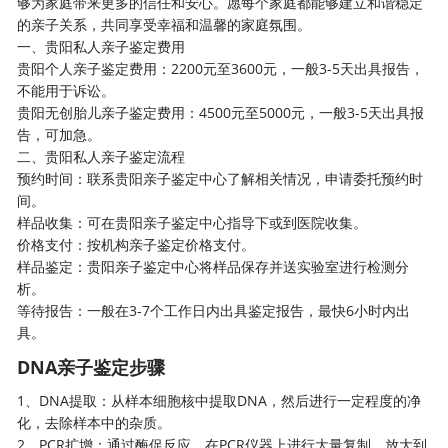
够为家庭带来更多的信任和安心。愿每个家庭都能够建立和谐稳定
的亲子关系，共同享受幸福和温馨的家庭氛围。
一、贵阳私人亲子鉴定费用
贵阳个人亲子鉴定费用：2200元至3600元，一般3-5天出具报告，
不能用于诉讼。
贵阳无创胎儿亲子鉴定费用：4500元至5000元，一般3-5天出具报
告，可加急。
二、贵阳私人亲子鉴定流程
预约时间：联系贵阳亲子鉴定中心了解相关情况，申请委托预约时
间。
样品收集：可在贵阳亲子鉴定中心指导下或到医院收集。
价格支付：按机构亲子鉴定价格支付。
样品鉴定：贵阳
亲子鉴定
中心将样品保存并送实验室进行检测分
析。
等待报告：一般在3-7个工作日内出具鉴定报告，最快6小时内出
具。
DNA亲子鉴定步骤
1、DNA提取：从样本细胞核中提取DNA，然后进行一定程度的净
化，去除样本中的杂质。
2、PCR扩增：通过酶促反应，在PCR仪器上进行大量复制，放大到