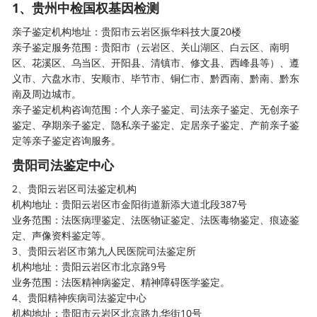
1、贵州中检国权基因检测
亲子鉴定机构
地址：贵阳市云岩区振华科技大厦20楼
亲子鉴定服务范围：贵阳市（云岩区、关山湖区、白云区、南明
区、花溪区、乌当区、开阳县、清镇市、修文县、西峰县等）、遵
义市、六盘水市、安顺市、毕节市、铜仁市、黔西南、黔南、黔东
南及周边城市。
亲子鉴定机构咨询范围：个人亲子鉴定、司法亲子鉴定、无创亲子
鉴定、孕期亲子鉴定、隐私亲子鉴定、定居亲子鉴定、产前亲子鉴
定等亲子鉴定咨询服务。
贵阳司法鉴定中心
2、贵阳云岩区司法鉴定机构
机构地址：贵阳云岩区市金阳街道新添大道北段387号
业务范围：法医病理鉴定、法医物证鉴定、法医毒物鉴定、痕迹鉴
定、声像资料鉴定等。
3、贵阳云岩区市第九人民医院司法鉴定所
机构地址：贵阳云岩区市北京路9号
业务范围：法医精神病鉴定、精神障碍医学鉴定。
4、贵阳精神疾病司法鉴定中心
机构地址：贵阳市云岩区北京路九华街10号