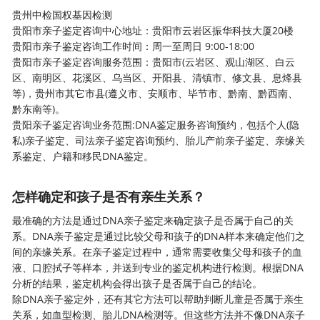
贵州中检国权基因检测
贵阳市
亲子鉴定
咨询中心地址：贵阳市云岩区振华科技大厦20楼
贵阳市亲子鉴定咨询工作时间：周一至周日 9:00-18:00
贵阳市亲子鉴定咨询服务范围：贵阳市(云岩区、观山湖区、白云
区、南明区、花溪区、乌当区、开阳县、清镇市、修文县、息烽县
等)，贵州市其它市县(遵义市、安顺市、毕节市、黔南、黔西南、
黔东南等)。
贵阳亲子鉴定咨询业务范围:DNA鉴定服务咨询预约，包括个人(隐
私)亲子鉴定、司法亲子鉴定咨询预约、胎儿产前亲子鉴定、亲缘关
系鉴定、户籍和移民DNA鉴定。
怎样确定和孩子是否有亲生关系？
最准确的方法是通过DNA亲子鉴定来确定孩子是否属于自己的关
系。DNA亲子鉴定是通过比较父母和孩子的DNA样本来确定他们之
间的亲缘关系。在亲子鉴定过程中，通常需要收集父母和孩子的血
液、口腔拭子等样本，并送到专业的鉴定机构进行检测。根据DNA
分析的结果，鉴定机构会得出孩子是否属于自己的结论。
除
DNA亲子鉴定
外，还有其它方法可以帮助判断儿童是否属于亲生
关系，如血型检测、胎儿DNA检测等。但这些方法并不像DNA亲子