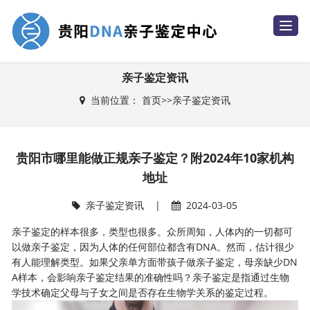
T
o
g
g
l
e
亲子鉴定资讯
n
a
当前位置：
首页
>>
亲子鉴定资讯
v
i
g
a
t
i
贵阳市哪里能做正规亲子鉴定？附2024年10家机构
o
n
地址
亲子鉴定资讯
|
2024-03-05
亲子鉴定的样本很多，类型也很多。众所周知，人体内的一切都可
以做亲子鉴定，因为人体的任何部位都含有DNA。然而，估计很少
有人能理解类型。如果父亲单方面带孩子做亲子鉴定，母亲缺少DN
A样本，会影响亲子鉴定结果的准确性吗？
亲子鉴定
是指通过生物
学技术确定父母与子女之间是否存在生物学关系的鉴定过程。