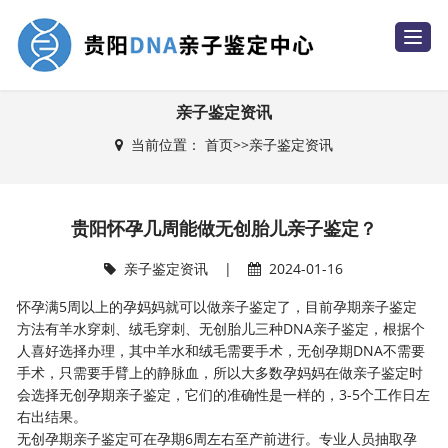
T
o
g
g
l
e
亲子鉴定资讯
n
a
当前位置：
首页
>>
亲子鉴定资讯
v
i
g
a
t
i
贵阳怀孕几周能做无创胎儿亲子鉴定？
o
n
亲子鉴定资讯
|
2024-01-16
怀孕满5周以上的孕妈妈就可以做亲子鉴定了，目前
孕期亲子鉴定
方法有羊水穿刺、绒毛穿刺、无创胎儿三种DNA亲子鉴定，根据个
人喜好选择办理，其中羊水和绒毛需要手术，无创孕期DNA不需要
手术，只需要手臂上的静脉血，所以大多数孕妈妈在做亲子鉴定时
会选择无创孕期亲子鉴定，它们的准确性是一样的，3-5个工作日左
右出结果。
无创孕期亲子鉴定
可在孕期6周左右至产前进行。专业人员抽取孕