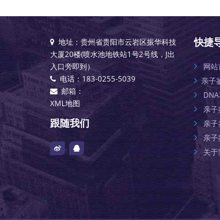
快捷
地址：贵州省贵阳市云岩区振华科技
大厦20楼(喷水池地铁站1号2号线，J出
入口旁即到）
网站
电话：183-0255-5039
亲子
邮箱：
DN
XML地图
亲子
跟随我们
亲子
亲子
关于