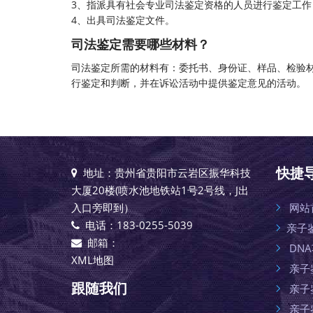
3、指派具有社会专业司法鉴定资格的人员进行鉴定工作
4、出具
司法鉴定
文件。
司法鉴定需要哪些材料？
司法鉴定所需的材料有：委托书、身份证、样品、检验
行鉴定和判断，并在诉讼活动中提供鉴定意见的活动。
快捷
地址：贵州省贵阳市云岩区振华科技
大厦20楼(喷水池地铁站1号2号线，J出
入口旁即到）
网站
电话：183-0255-5039
亲子
邮箱：
DN
XML地图
亲子
跟随我们
亲子
亲子