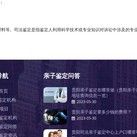
；
材料等。司法鉴定是指鉴定人利用科学技术或专业知识对诉讼中涉及的专
导航
亲子鉴定问答
贵阳亲子鉴定在哪里做（贵阳亲子
首页
地址查询信息一览）
鉴定机构
2023-05-30
A项目
贵阳亲子鉴定要多少钱的费用？
鉴定机构
2023-05-30
鉴定问答
贵阳司法亲子鉴定中心上户口哪里
鉴定资讯