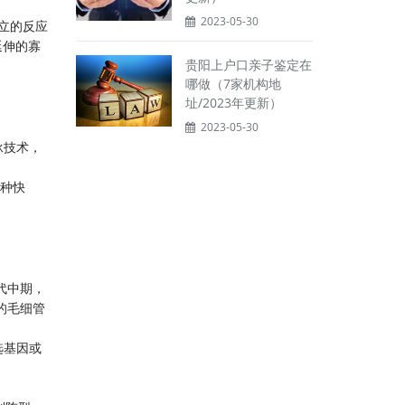
2023-05-30
独立的反应
延伸的寡
贵阳上户口亲子鉴定在
哪做（7家机构地
址/2023年更新）
2023-05-30
泳技术，
一种快
年代中期，
的毛细管
选基因或