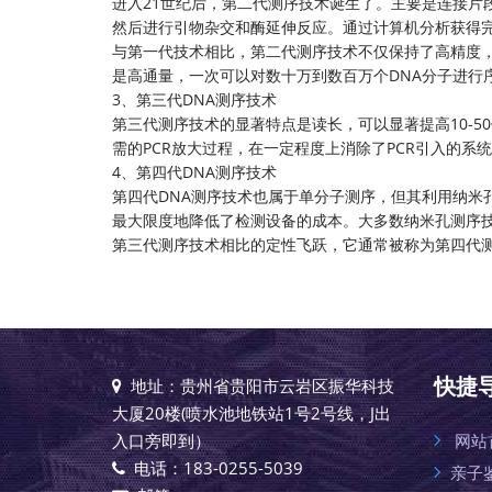
进入21世纪后，第二代测序技术诞生了。主要是连接片
然后进行引物杂交和酶延伸反应。通过计算机分析获得完
与第一代技术相比，第二代测序技术不仅保持了高精度
是高通量，一次可以对数十万到数百万个DNA分子进行
3、第三代DNA测序技术
第三代测序技术的显著特点是读长，可以显著提高10-
需的PCR放大过程，在一定程度上消除了PCR引入的系
4、第四代DNA测序技术
第四代
DNA测序技术
也属于单分子测序，但其利用纳米
最大限度地降低了检测设备的成本。大多数纳米孔测序技
第三代测序技术相比的定性飞跃，它通常被称为第四代
快捷
地址：贵州省贵阳市云岩区振华科技
大厦20楼(喷水池地铁站1号2号线，J出
入口旁即到）
网站
电话：183-0255-5039
亲子