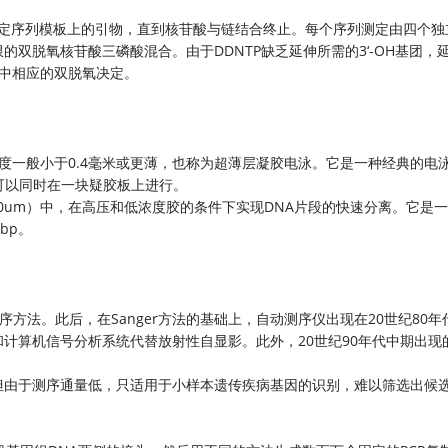
在待定序列模板上的引物，直到核苷酸与链结合终止。每个序列测定由四个
双脱氧核苷酸三磷酸混合。由于DDNTP缺乏延伸所需的3‘-OH基团，
应中相应的双脱氧决定。
度一般小于0.4毫米或更薄，也称为超薄层凝胶电泳。它是一种经典的电
点可以同时在一块疑胶板上进行。
00um）中，在高压和低浓度胶的条件下实现DNA片段的快速分离。它是
bp。
测序方法。此后，在Sanger方法的基础上，自动测序仪出现在20世纪80
计算机信号分析系统代替放射性自显影。此外，20世纪90年代中期出现
但由于测序通量低，只适用于小样本遗传疾病基因的识别，难以筛选出候