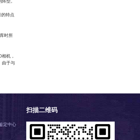
制阵型。
著的特点
序库时所
D相机，
。由于与
扫描二维码
鉴定中心