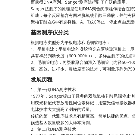
而获得DNA序列。Sanger测序法得到了广泛的应用。
Sanger法测序的原理是使用DNA聚合酶来延伸结合
组成，每个反应都含有四种脱氧核苷酸三磷酸，并与有限的
聚核苷酸在G中有选择性、A、T或C停止，停止点由反
基因测序仪分类
根据电泳类型分为平板电泳和毛细管电泳：
1、平板电泳：平板电泳的凝胶填充在两块玻璃板上，厚
具有样品判断长度（600-900bp）、多样品测序的优
2、毛细管电泳：将疑胶聚合物灌入毛细管（内径50~1
速、高效、进样少、灵敏度高的技术，可测量序列为750
发展历程
1、第一代DNA测序技术
1977年，Sanger提出了经典的双脱氧核苷酸尾端停止
用荧光标记代替放射性同位素标记，用莹光信号接收器和
电泳技术大大提高了测序的通量。
传统的第一代测序技术具有精度高、简单快捷的优点。
候选基因数量较多的大样本病例。
2、第二代
DNA测序技术