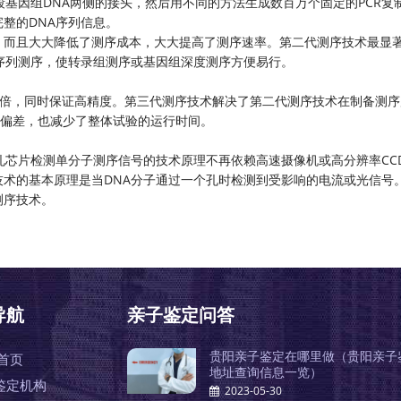
段基因组DNA两侧的接头，然后用不同的方法生成数百万个固定的PCR复
整的DNA序列信息。
，而且大大降低了测序成本，大大提高了测序速率。第二代测序技术最显
序列测序，使转录组测序或基因组深度测序方便易行。
50倍，同时保证高精度。第三代测序技术解决了第二代测序技术在制备测
统偏差，也减少了整体试验的运行时间。
孔芯片检测单分子测序信号的技术原理不再依赖高速摄像机或高分辨率CC
术的基本原理是当DNA分子通过一个孔时检测到受影响的电流或光信号
测序技术。
导航
亲子鉴定问答
贵阳亲子鉴定在哪里做（贵阳亲子
首页
地址查询信息一览）
鉴定机构
2023-05-30