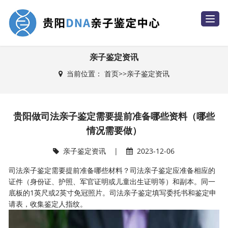
T
o
g
g
l
e
亲子鉴定资讯
n
a
当前位置：
首页
>>
亲子鉴定资讯
v
i
g
a
t
i
贵阳做司法亲子鉴定需要提前准备哪些资料（哪些
o
n
情况需要做）
亲子鉴定资讯
|
2023-12-06
司法亲子鉴定需要提前准备哪些材料？司法亲子鉴定应准备相应的
证件（身份证、护照、军官证明或儿童出生证明等）和副本。同一
底板的1英尺或2英寸免冠照片。司法亲子鉴定填写委托书和鉴定申
请表，收集鉴定人指纹。