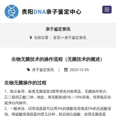
T
o
g
g
l
e
亲子鉴定资讯
n
a
当前位置：
首页
>>
亲子鉴定资讯
v
i
g
a
t
i
生物无菌技术的操作流程（无菌技术的概述）
o
n
亲子鉴定资讯
|
2023-12-05
生物无菌操作的过程
1、取出备用，检查无菌器皿3胶带变色对称黑染。无菌操作简介。
乙二胺四乙酸二钠，钠盐，将其配制成5%～10%溶液。培养瓶应在
超净台内操作。
2、一般来说，试管或器皿可以用3%的煤酚皂溶液或5%的石炭酸浸
泡。将硫酸填满器皿内壁几分钟，然后倒出硫酸。使用无菌器皿