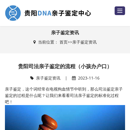
T
o
g
g
l
e
亲子鉴定资讯
n
a
当前位置：
首页
>>
亲子鉴定资讯
v
i
g
a
t
i
贵阳司法亲子鉴定的流程（小孩办户口）
o
n
亲子鉴定资讯
|
2023-11-16
亲子鉴定，这个词经常在电视狗血情节中听到，那么司法鉴定亲子
鉴定的过程是什么呢？让我们来看看司法亲子鉴定的标准化过程
吧！