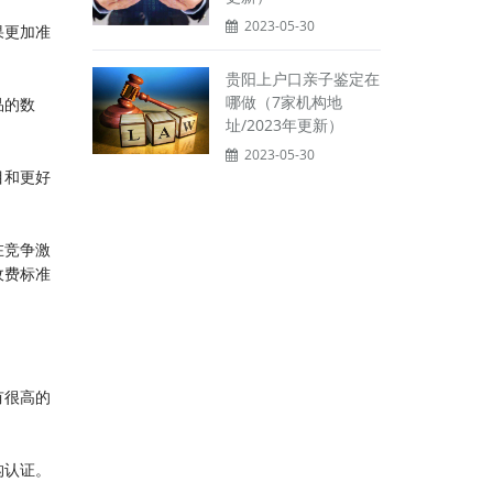
2023-05-30
果更加准
贵阳上户口亲子鉴定在
哪做（7家机构地
品的数
址/2023年更新）
2023-05-30
目和更好
在竞争激
收费标准
有很高的
构认证。