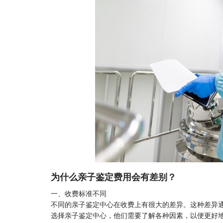
为什么亲子鉴定费用会有差别？
一、收费标准不同
不同的亲子鉴定中心在收费上有很大的差异。这种差异
选择
亲子鉴定中心
，他们需要了解各种因素，以便更好