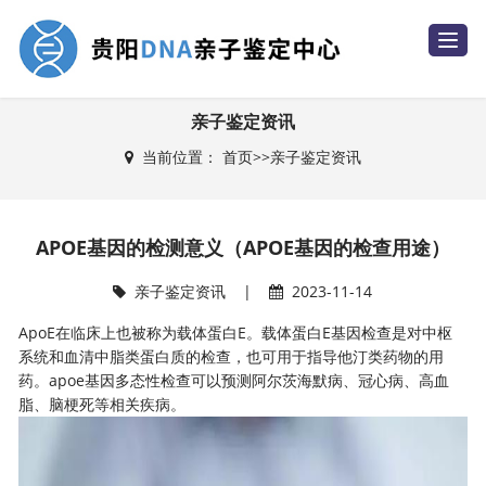
T
o
g
g
l
e
亲子鉴定资讯
n
a
当前位置：
首页
>>
亲子鉴定资讯
v
i
g
a
t
i
APOE基因的检测意义（APOE基因的检查用途）
o
n
亲子鉴定资讯
|
2023-11-14
ApoE在临床上也被称为载体蛋白E。载体蛋白E基因检查是对中枢
系统和血清中脂类蛋白质的检查，也可用于指导他汀类药物的用
药。apoe基因多态性检查可以预测阿尔茨海默病、冠心病、高血
脂、脑梗死等相关疾病。