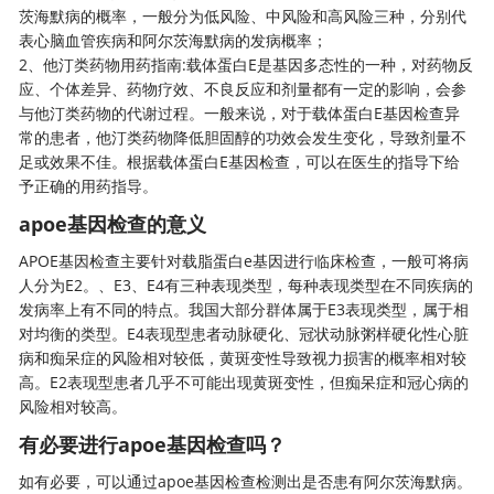
茨海默病的概率，一般分为低风险、中风险和高风险三种，分别代
表心脑血管疾病和阿尔茨海默病的发病概率；
2、他汀类药物用药指南:载体蛋白E是基因多态性的一种，对药物反
应、个体差异、药物疗效、不良反应和剂量都有一定的影响，会参
与他汀类药物的代谢过程。一般来说，对于载体蛋白E
基因检查
异
常的患者，他汀类药物降低胆固醇的功效会发生变化，导致剂量不
足或效果不佳。根据载体蛋白E基因检查，可以在医生的指导下给
予正确的用药指导。
apoe基因检查的意义
APOE基因检查主要针对载脂蛋白e基因进行临床检查，一般可将病
人分为E2。、E3、E4有三种表现类型，每种表现类型在不同疾病的
发病率上有不同的特点。我国大部分群体属于E3表现类型，属于相
对均衡的类型。E4表现型患者动脉硬化、冠状动脉粥样硬化性心脏
病和痴呆症的风险相对较低，黄斑变性导致视力损害的概率相对较
高。E2表现型患者几乎不可能出现黄斑变性，但痴呆症和冠心病的
风险相对较高。
有必要进行apoe基因检查吗？
如有必要，可以通过apoe
基因检查
检测出是否患有阿尔茨海默病。