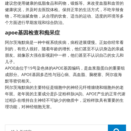
建议您使用健康的低脂食品和药物，锻炼等。来改变血脂和血管的
健康状况，并及时去医院体检。保持正常的生活方式，不吃辛辣食
物，不吃油腻食物，从合理的饮食、适当的运动、适度的环境等多
个方面进行早期发现和综合防治。
apoe基因检查和痴呆症
阿尔茨海默病是一种中枢系统疾病，病程进展缓慢。正如你经常看
到的，有些人很好。随着年龄的增长，他们甚至不认识身边的亲戚
朋友。就像苏大强在影视剧中一样，他们甚至不认识自己的女儿和
儿子。
APOE由位于19号染色体的APOE基因编码，是血浆脂蛋白的重要组
成部分。APOE基因多态性与冠心病、高血脂、脑梗塞、阿尔兹海
默等密切相关。
阿尔茨海默病的主要特征是细胞中的神经元纤维缠绕和细胞外的老
年斑。老年斑的主要成分是β-淀粉样肽(Aβ)。APOE产生的正常代谢
过程β-在维持自主神经不可缺少的物质中，淀粉样肽具有重要的生
理功能，对神经细胞无害。