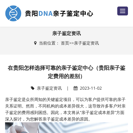
T
o
g
g
l
e
亲子鉴定资讯
n
a
当前位置：
首页
>>
亲子鉴定资讯
v
i
g
a
t
i
在贵阳怎样选择可靠的亲子鉴定中心（贵阳亲子鉴
o
n
定费用的差别）
亲子鉴定资讯
|
2023-11-02
亲子鉴定是众所周知的关键鉴定项目，可以为客户提供可靠的亲子
关系证明。然而，不同机构的成本差异很大，这导致许多客户对亲
子鉴定的费用感到困惑。因此，本文将从“亲子鉴定成本差异”方面
深入探讨，为您解答亲子鉴定成本差异的原因。