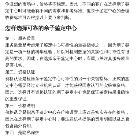
争激烈的市场中，价格将不稳定。因此，不同的客户在选择亲子鉴
定中心时可能会有不同的需求和参考标准。但亲子鉴定中心的合理
收费标准可以根据以上要点来判断。
怎样选择可靠的亲子鉴定中心
第一、服务质量
服务质量是考虑亲子鉴定中心可靠性的重要指标之一。因为亲子鉴
定是一项严格的科学检验，所以对检测数据的真实性和可靠性有很
高的要求。因此，在选择
亲子鉴定中心
时，应重点关注其服务质量
是否扎实。
第二、资格认证
资格认证是检验亲子鉴定中心可靠性的另一个关键指标。正式的鉴
定中心需要经过专业机构认证，才能获得国家认可的实验室资格。
因此，选择具有资格认证的亲子鉴定中心也是保证鉴定结果准确性
的重要保证。
第三、价格透明
价格诱导是指亲子鉴定中心在价格设置上应该是实实在在的价格，
因此在选择亲子鉴定中心时，要注意机构提供的费用明细以及是否
包含额外费用。
第四、是隐私保护