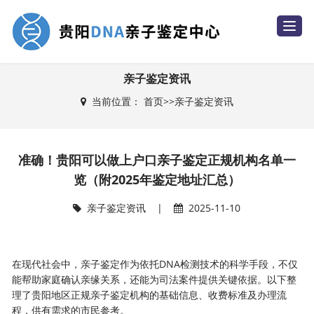
T
o
g
g
l
e
亲子鉴定资讯
n
a
当前位置：
首页
>>
亲子鉴定资讯
v
i
g
a
t
i
准确！贵阳可以做上户口亲子鉴定正规机构名单一
o
n
览（附2025年鉴定地址汇总）
亲子鉴定资讯
|
2025-11-10
在现代社会中，亲子鉴定作为依托DNA检测技术的科学手段，不仅
能帮助家庭确认亲缘关系，还能为司法案件提供关键依据。以下整
理了贵阳地区正规亲子鉴定机构的基础信息、收费标准及办理流
程，供有需求的市民参考。