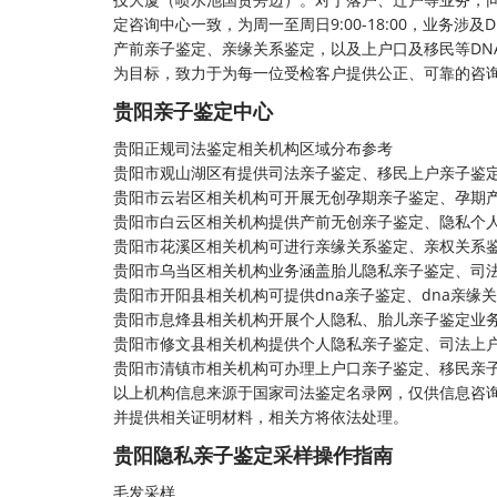
定咨询中心一致，为周一至周日9:00-18:00，业务
产前亲子鉴定、亲缘关系鉴定，以及上户口及移民等DN
为目标，致力于为每一位受检客户提供公正、可靠的咨
贵阳亲子鉴定中心
贵阳正规司法鉴定相关机构区域分布参考
贵阳市观山湖区有提供司法亲子鉴定、移民上户亲子鉴
贵阳市云岩区相关机构可开展无创孕期亲子鉴定、孕期
贵阳市白云区相关机构提供产前无创亲子鉴定、隐私个
贵阳市花溪区相关机构可进行亲缘关系鉴定、亲权关系
贵阳市乌当区相关机构业务涵盖胎儿隐私亲子鉴定、司
贵阳市开阳县相关机构可提供dna亲子鉴定、dna亲缘
贵阳市息烽县相关机构开展个人隐私、胎儿亲子鉴定业
贵阳市修文县相关机构提供个人隐私亲子鉴定、司法上
贵阳市清镇市相关机构可办理上户口亲子鉴定、移民亲
以上机构信息来源于国家司法鉴定名录网，仅供信息咨
并提供相关证明材料，相关方将依法处理。
贵阳隐私亲子鉴定采样操作指南
毛发采样