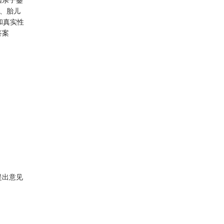
约、胎儿
和真实性
答案
提出意见