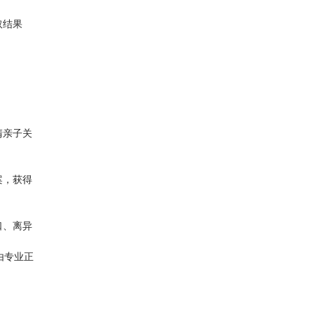
取结果
。
清亲子关
案，获得
口、离异
由专业正