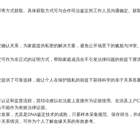
邮寄方式获取。具体获取方式可与合作司法鉴定所工作人员沟通确定。获
定确认关系，为家庭提供私密的解决方案，避免公开场景下的尴尬与冲突
定可作为非正式的证明方式，帮助家庭成员在不引发法律问题的前提下厘
定提供了可靠选择，能让个人在保护隐私的前提下获得科学的亲子关系答
方认证和监督流程，其结论难以在法庭上直接作为证据使用。在涉及上户
告不能作为有效法律证据。
发展，尤其是DNA鉴定技术的成熟，只要样本采集规范、保存得当，并
子关系情况，可作为个人了解血缘关系的有效参考。