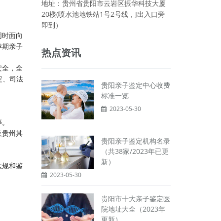
地址：贵州省贵阳市云岩区振华科技大厦
20楼(喷水池地铁站1号2号线，J出入口旁
即到）
同时面向
孕期亲子
热点资讯
安全，全
定、司法
贵阳亲子鉴定中心收费
标准一览
2023-05-30
等。
及贵州其
贵阳亲子鉴定机构名录
（共38家/2023年已更
新）
法规和鉴
2023-05-30
贵阳市十大亲子鉴定医
院地址大全（2023年
更新）