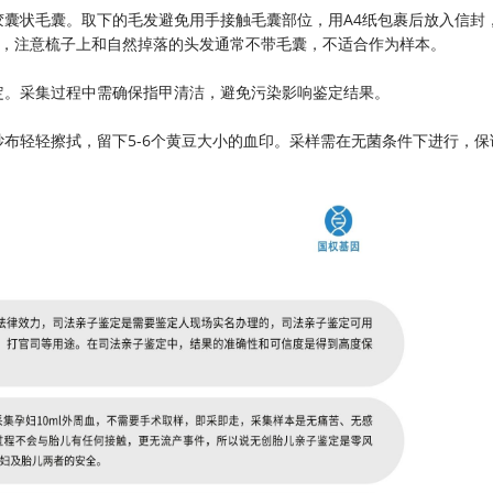
囊状毛囊。取下的毛发避免用手接触毛囊部位，用A4纸包裹后放入信封
毛发，注意梳子上和自然掉落的头发通常不带毛囊，不适合作为样本。
定。采集过程中需确保指甲清洁，避免污染影响鉴定结果。
布轻轻擦拭，留下5-6个黄豆大小的血印。采样需在无菌条件下进行，保