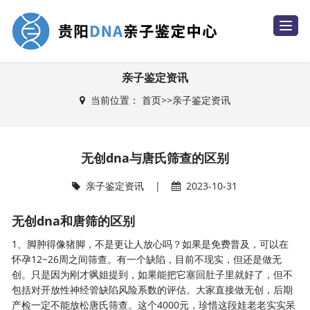
T
o
g
g
l
e
亲子鉴定资讯
n
a
当前位置：
首页
>>
亲子鉴定资讯
v
i
g
a
t
i
无创dna与唐氏筛查的区别
o
n
亲子鉴定资讯
|
2023-10-31
无创dna和唐筛的区别
1、脚肿得像猪脚，不是更让人放心吗？如果是免费普及，可以在
怀孕12~26周之间筛查。有一个缺陷，目前不现实，但还是做无
创。只是因为刚才飒姐提到，如果能把它塞回肚子里就好了，但不
包括对开放性神经管缺陷风险系数的评估。大家直接做无创，后期
产检一定不能放松唐氏筛查。这个4000元，珍惜这段娃老老实实呆