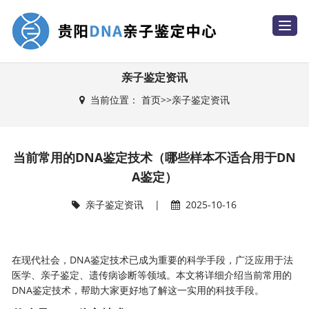
T
o
g
g
l
e
亲子鉴定资讯
n
a
当前位置：
首页
>>
亲子鉴定资讯
v
i
g
a
t
i
当前常用的DNA鉴定技术（哪些样本不适合用于DN
o
n
A鉴定）
亲子鉴定资讯
|
2025-10-16
在现代社会，DNA鉴定技术已成为重要的科学手段，广泛应用于法
医学、亲子鉴定、遗传病诊断等领域。本文将详细介绍当前常用的
DNA鉴定技术，帮助大家更好地了解这一实用的科技手段。