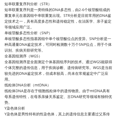
短串联重复序列分析（STR）
短串联重复序列是一类特殊的DNA多态性，由2-6个核苷酸组成的
重复单元在基因组中串联重复出现。STR分析是目前常用的DNA鉴
定技术之一，具有高度多态性和遗传稳定性，在法医学、亲子鉴定
等领域应用广泛。
单核苷酸多态性分析（SNP）
单核苷酸多态性指基因组中单个核苷酸位点的变异。SNP分析是一
种高通量DNA鉴定技术，可同时检测数十万个SNP位点，用于个体
识别、疾病关联研究等。
全基因组测序（WGS）
全基因组测序是全面测定个体基因组序列的技术。通过WGS能获得
个体完整的遗传信息，用于疾病诊断、遗传病研究等。WGS是当前
较先进的DNA鉴定技术，但成本较高，尚未在常规鉴定中广泛应
用。
线粒体DNA分析（mtDNA）
线粒体DNA是存在于细胞线粒体中的遗传物质。由于mtDNA具有
母系遗传特性，在母系亲缘关系鉴定、古DNA研究等领域有独特优
势。
Y染色体分析
Y染色体是男性特有的性染色体，其上的遗传信息主要通过父系传