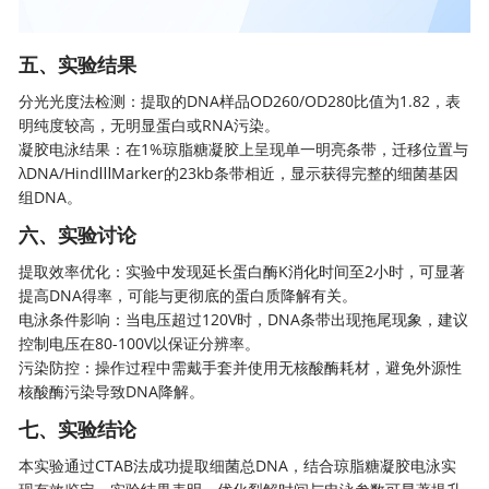
五、
实验结果
分光光度法检测：提取的DNA样品OD260/OD280比值为1.82，表
明纯度较高，无明显蛋白或RNA污染。
凝胶电泳结果：在1%琼脂糖凝胶上呈现单一明亮条带，迁移位置与
λDNA/HindⅢMarker的23kb条带相近，显示获得完整的细菌基因
组DNA。
六、实验讨论
提取效率优化：实验中发现延长蛋白酶K消化时间至2小时，可显著
提高DNA得率，可能与更彻底的蛋白质降解有关。
电泳条件影响：当电压超过120V时，DNA条带出现拖尾现象，建议
控制电压在80-100V以保证分辨率。
污染防控：操作过程中需戴手套并使用无核酸酶耗材，避免外源性
核酸酶污染导致DNA降解。
七、实验结论
本实验通过CTAB法成功提取细菌总DNA，结合琼脂糖凝胶电泳实