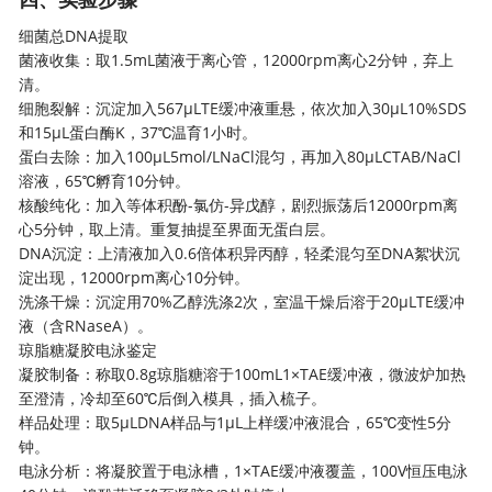
细菌总DNA提取
菌液收集：取1.5mL菌液于离心管，12000rpm离心2分钟，弃上
清。
细胞裂解：沉淀加入567μLTE缓冲液重悬，依次加入30μL10%SDS
和15μL蛋白酶K，37℃温育1小时。
蛋白去除：加入100μL5mol/LNaCl混匀，再加入80μLCTAB/NaCl
溶液，65℃孵育10分钟。
核酸纯化：加入等体积酚-氯仿-异戊醇，剧烈振荡后12000rpm离
心5分钟，取上清。重复抽提至界面无蛋白层。
DNA沉淀：上清液加入0.6倍体积异丙醇，轻柔混匀至DNA絮状沉
淀出现，12000rpm离心10分钟。
洗涤干燥：沉淀用70%乙醇洗涤2次，室温干燥后溶于20μLTE缓冲
液（含RNaseA）。
琼脂糖凝胶电泳鉴定
凝胶制备：称取0.8g琼脂糖溶于100mL1×TAE缓冲液，微波炉加热
至澄清，冷却至60℃后倒入模具，插入梳子。
样品处理：取5μLDNA样品与1μL上样缓冲液混合，65℃变性5分
钟。
电泳分析：将凝胶置于电泳槽，1×TAE缓冲液覆盖，100V恒压电泳