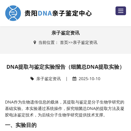
T
o
g
g
l
e
亲子鉴定资讯
n
a
当前位置：
首页
>>
亲子鉴定资讯
v
i
g
a
t
i
DNA提取与鉴定实验报告（细菌总DNA提取实验）
o
n
亲子鉴定资讯
|
2025-10-10
DNA作为生物遗传信息的载体，其提取与鉴定是分子生物学研究的
基础实验。本实验通过系统操作，探究细菌总DNA的提取方法及凝
胶电泳鉴定技术，为后续分子生物学研究提供技术支撑。
一、
实验目的