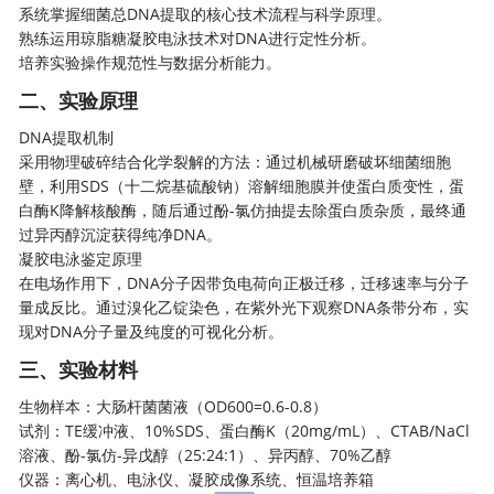
系统掌握细菌总DNA提取的核心技术流程与科学原理。
熟练运用琼脂糖凝胶电泳技术对DNA进行定性分析。
培养实验操作规范性与数据分析能力。
二、实验原理
DNA提取机制
采用物理破碎结合化学裂解的方法：通过机械研磨破坏细菌细胞
壁，利用SDS（十二烷基硫酸钠）溶解细胞膜并使蛋白质变性，蛋
白酶K降解核酸酶，随后通过酚-氯仿抽提去除蛋白质杂质，最终通
过异丙醇沉淀获得纯净DNA。
凝胶电泳鉴定原理
在电场作用下，DNA分子因带负电荷向正极迁移，迁移速率与分子
量成反比。通过溴化乙锭染色，在紫外光下观察DNA条带分布，实
现对DNA分子量及纯度的可视化分析。
三、实验材料
生物样本：大肠杆菌菌液（OD600=0.6-0.8）
试剂：TE缓冲液、10%SDS、蛋白酶K（20mg/mL）、CTAB/NaCl
溶液、酚-氯仿-异戊醇（25:24:1）、异丙醇、70%乙醇
仪器：离心机、电泳仪、凝胶成像系统、恒温培养箱