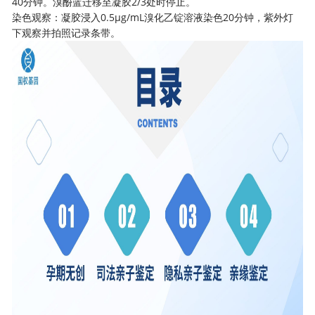
40分钟。溴酚蓝迁移至凝胶2/3处时停止。
染色观察：凝胶浸入0.5μg/mL溴化乙锭溶液染色20分钟，紫外灯
下观察并拍照记录条带。