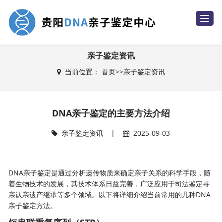
T
o
g
g
l
e
亲子鉴定资讯
n
a
当前位置：
首页
>>
亲子鉴定资讯
v
i
g
a
t
i
DNA亲子鉴定的主要方法介绍
o
n
亲子鉴定资讯
|
2025-09-03
DNA亲子鉴定是通过分析遗传物质来确定亲子关系的科学手段，随
着生物技术的发展，其技术体系日益完善，广泛应用于司法鉴定寻
亲认亲遗产继承等多个领域。以下将详细介绍当前常用的几种DNA
亲子鉴定方法。