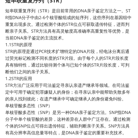
短串联重复序列（STR）
短串联重复序列（STR）是目前常用的DNA亲子鉴定方法之一。ST
R指DNA分子中由2-6个核苷酸组成的短序列，这些序列在基因组中
重复出现多次。通过检测个体的STR位点可获取遗传特征，进而判
断亲子关系。STR方法具有高灵敏度高准确率高重复性等优势，是
当前DNA亲子鉴定的主流技术。
1.1STR的原理
STR的原理是通过PCR技术扩增特定的DNA片段，经电泳分离后通
过荧光标记检测不同长度的STR片段。由于每个人的STR片段长度
具有独特性，通过比较待测个体与已知个体的STR片段长度，可判
断他们之间的亲子关系。
1.2STR的应用
STR方法广泛应用于司法鉴定寻亲认亲遗产继承等领域。在司法鉴
定中可用于确定犯罪嫌疑人的身份；在寻亲认亲中能帮助失散多年
的亲人找到彼此；在遗产继承中可确定继承人的身份避免纠纷。
单核苷酸多态性（SNP）
单核苷酸多态性（SNP）是另一种DNA
亲子鉴定
方法。SNP指DNA
分子中单个核苷酸的差异，这种差异在人群中广泛存在。通过检测
个体的SNP位点可得出遗传特征，辅助判断亲子关系。SNP方法具
有高分辨率高信息量等特点，是DNA亲子鉴定的重要补充技术。