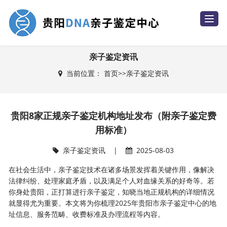
T
o
g
g
l
e
亲子鉴定资讯
n
a
当前位置：
首页
>>
亲子鉴定资讯
v
i
g
a
t
i
贵阳8家正规亲子鉴定机构地址发布（附亲子鉴定费
o
n
用标准）
亲子鉴定资讯
|
2025-08-03
在社会生活中，亲子鉴定技术在诸多场景发挥着关键作用，像解决
法律纠纷、处理家庭矛盾，以及满足个人对血缘关系的好奇等。若
你身处贵阳，正打算进行亲子鉴定，知晓当地正规机构的详细情况
就显得尤为重要。本文将为你梳理2025年贵阳市亲子鉴定中心的地
址信息、服务范畴、收费标准及办理流程等内容。