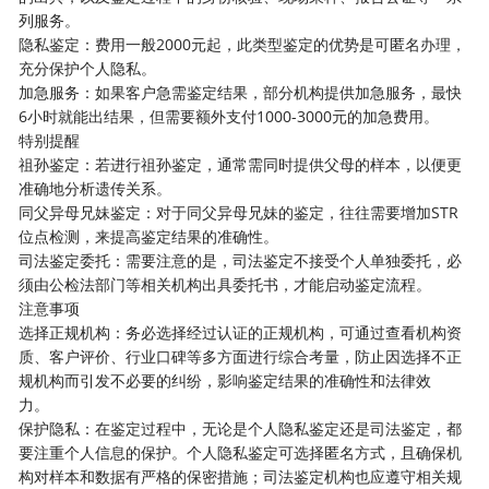
列服务。
隐私鉴定：费用一般2000元起，此类型鉴定的优势是可匿名办理，
充分保护个人隐私。
加急服务：如果客户急需鉴定结果，部分机构提供加急服务，最快
6小时就能出结果，但需要额外支付1000-3000元的加急费用。
特别提醒
祖孙鉴定：若进行祖孙鉴定，通常需同时提供父母的样本，以便更
准确地分析遗传关系。
同父异母兄妹鉴定：对于同父异母兄妹的鉴定，往往需要增加STR
位点检测，来提高鉴定结果的准确性。
司法鉴定委托：需要注意的是，司法鉴定不接受个人单独委托，必
须由公检法部门等相关机构出具委托书，才能启动鉴定流程。
注意事项
选择正规机构：务必选择经过认证的正规机构，可通过查看机构资
质、客户评价、行业口碑等多方面进行综合考量，防止因选择不正
规机构而引发不必要的纠纷，影响鉴定结果的准确性和法律效
力。
保护隐私：在鉴定过程中，无论是个人隐私鉴定还是司法鉴定，都
要注重个人信息的保护。个人隐私鉴定可选择匿名方式，且确保机
构对样本和数据有严格的保密措施；司法鉴定机构也应遵守相关规