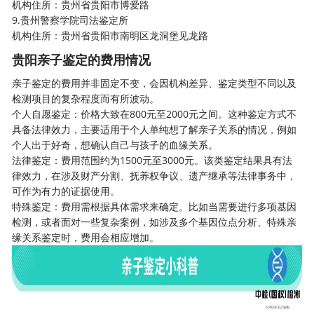
机构住所：贵州省贵阳市博爱路
9.贵州警察学院司法鉴定所
机构住所：贵州省贵阳市南明区龙洞堡见龙路
贵阳
亲子鉴定
的费用情况
亲子鉴定的费用并非固定不变，会因机构差异、鉴定类型不同以及
检测项目的复杂程度而有所波动。
个人自愿鉴定：价格大致在800元至2000元之间。这种鉴定方式不
具备法律效力，主要适用于个人单纯想了解亲子关系的情况，例如
个人出于好奇，想确认自己与孩子的血缘关系。
法律鉴定：费用范围约为1500元至3000元。该类鉴定结果具有法
律效力，在涉及财产分割、抚养权争议、遗产继承等法律事务中，
可作为有力的证据使用。
特殊鉴定：费用需根据具体需求来确定。比如当需要进行多项基因
检测，或者面对一些复杂案例，如涉及多个基因位点分析、特殊亲
缘关系鉴定时，费用会相应增加。