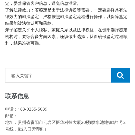
定，妥善保管客户信息，避免信息泄露。
了解法律效力：若鉴定是出于法律诉讼等需要，一定要选择具有法
律效力的司法鉴定，严格按照司法鉴定流程进行操作，以保障鉴定
结果能被法律认可和采纳。
亲子鉴定关乎个人隐私、家庭关系以及法律权益，在贵阳选择鉴定
机构时，要综合多方面因素，谨慎做出选择，从而确保鉴定过程顺
利，结果准确可靠。
联系信息
电话：183-0255-5039
邮箱：
地址：贵州省贵阳市云岩区振华科技大厦20楼(喷水池地铁站1号2
号线，J出入口旁即到）