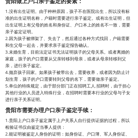
贵阳做上户口亲子鉴定的要素：
1.没有出生证明。由于种种原因，孩子不在医院出生，所以没有标
准的出生证明名称，户籍时需要进行亲子鉴定。或有出生证明，但
出生证明上有父母的姓名和身份证、户口本上的姓名不一致，需要
亲子鉴定证明。
2.因为孩子被绑架了、失去了，然后通过各种方式找回，户籍需要
和生父母一起去，并要求亲子鉴定报告确认。
3.未婚生育，目前法定证书无法证明孩子的父母关系。或者离婚的
家庭，孩子的户口需要从父亲转移到母亲，或者从母亲转移到父
亲，进行亲子鉴定。
4.抛弃孩子回家。如果孩子被带出去，需要收养，或者因为防止计
划生育，孩子的户口需要转到父母的名下，需要做亲子鉴定。
5.单位的特殊规定，由于部分部门正在招聘工人.招聘时，由于担心
其他行业的人员进入特殊行业，在招聘时需要本行业的父母与子女
进行亲子关系证明。
贵阳市需要办理户口亲子鉴定手续：
1.贵阳
上户口亲子鉴定
属于上户关系人自行提供证据的过程，所以
检验证书仅由鉴定当事人提供：
2.能证明被鉴定人身份的证明：如身份证、户口簿、军人身份证、