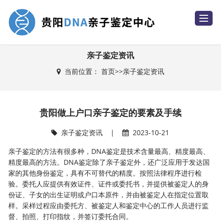
T
o
g
g
l
e
亲子鉴定资讯
n
a
当前位置：
首页
>>
亲子鉴定资讯
v
i
g
a
t
i
贵阳做上户口亲子鉴定的要素及手续
o
n
亲子鉴定资讯
|
2023-10-21
亲子鉴定的方法有很多种，DNA鉴定是技术含量最高、精度最高、
精度最高的方法。DNA鉴定除了亲子鉴定外，还广泛应用于发达国
家的其他身份鉴定，具有不可替代的精度。按照法律程序进行检
验。委托人应提供有效证件、证件或委托书，并提供被鉴定人的身
份证、子女的出生证明或户口本原件，并由被鉴定人在指定位置取
样。采样过程应由委托方、被鉴定人和鉴定中心的工作人员进行监
督、拍照、打印指纹，并签订委托合同。