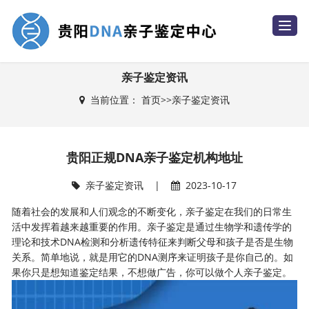
T
o
g
g
l
e
亲子鉴定资讯
n
a
当前位置：
首页
>>
亲子鉴定资讯
v
i
g
a
t
i
贵阳正规DNA亲子鉴定机构地址
o
n
亲子鉴定资讯
|
2023-10-17
随着社会的发展和人们观念的不断变化，亲子鉴定在我们的日常生
活中发挥着越来越重要的作用。亲子鉴定是通过生物学和遗传学的
理论和技术DNA检测和分析遗传特征来判断父母和孩子是否是生物
关系。简单地说，就是用它的DNA测序来证明孩子是你自己的。如
果你只是想知道鉴定结果，不想做广告，你可以做个人亲子鉴定。