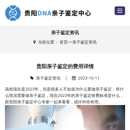
T
o
g
g
l
e
亲子鉴定资讯
n
a
当前位置：
首页
>>
亲子鉴定资讯
v
i
g
a
t
i
贵阳亲子鉴定的费用详情
o
n
亲子鉴定资讯
|
2023-10-11
虽然现在是2023年，但是很多人不知道为什么要做亲子鉴定，有什
么情况需要做亲子鉴定，现在2023年的亲子鉴定收费标准是什么，
跟贵阳亲子鉴定中心专家一起来看看，或许对你有用。