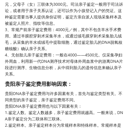
元，父母子（女）三联体为3000元。司法亲子鉴定一般用于司法诉
讼，或者用于亲子关系认证，还可以作为小孩登记入户的凭证。这
种鉴定需要当事人提供身份证明，鉴定方亲自派人现场采集样本及
被鉴定人照片、指纹等信息。
3、常规产前亲子鉴定费用：4000元／例，其中不包含羊水手术费
用。通过羊膜腔穿刺术采集羊水，或通过绒毛膜穿刺术采集胎儿绒
毛，从采集的羊水或绒毛中提取细胞，通过鉴定胎儿的DNA脱氧核
糖核酸）确认亲子关系。
4、
无创胎儿亲子鉴定
费用：一般在4000——4500元。仅采集孕妇
外周血，利用新一代DNA测序技术对母体外周血浆中的游离DNA片
段进行测序、生物信息分析，从中得到胎儿的遗传信息来确认亲子
关系。
贵阳亲子鉴定费用影响因素：
贵阳DNA亲子鉴定费用与许多因素有关，首先与鉴定类型有关。不
同类型的亲子鉴定，亲子鉴定费用不同。
贵阳DNA亲子鉴定费用也与以下因素有关：
1.鉴定人数。鉴定人数越多，亲子鉴定费用就越高。一般来说，DN
A亲子鉴定分为二联体和三联体。
2.鉴定样本。亲子鉴定样本分为常规样本和特殊样本。常规样本是