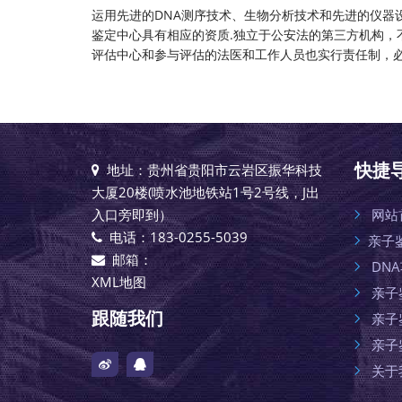
运用先进的DNA测序技术、生物分析技术和先进的仪器设
鉴定中心具有相应的资质.独立于公安法的第三方机构，
评估中心和参与评估的法医和工作人员也实行责任制，必
快捷
地址：贵州省贵阳市云岩区振华科技
大厦20楼(喷水池地铁站1号2号线，J出
入口旁即到）
网站
电话：183-0255-5039
亲子
邮箱：
DN
XML地图
亲子
跟随我们
亲子
亲子
关于