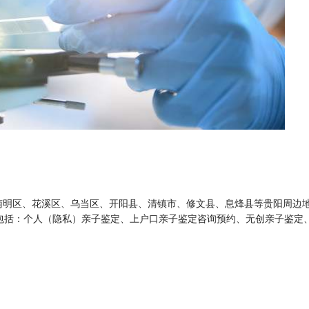
南明区、花溪区、乌当区、开阳县、清镇市、修文县、息烽县等贵阳周边
包括：个人（隐私）亲子鉴定、上户口亲子鉴定咨询预约、无创亲子鉴定