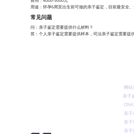
费用：4000-5000元
用途：怀孕6周至出生前可做的亲子鉴定，目前最安全、
常见问题
问：亲子鉴定需要提供什么材料？
答：个人亲子鉴定需要提供样本，司法亲子鉴定需要提
快捷
地址：贵州省贵阳市云岩区振华科技
大厦20楼(喷水池地铁站1号2号线，J出
入口旁即到）
网站
电话：183-0255-5039
亲子
邮箱：
DN
XML地图
亲子
跟随我们
亲子
亲子