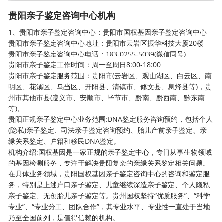
贵阳亲子鉴定咨询中心机构
1、贵阳市
亲子鉴定
咨询中心：贵阳市国权基因亲子鉴定咨询中心
贵阳市亲子鉴定咨询中心地址：贵阳市云岩区振华科技大厦20楼
贵阳市亲子鉴定咨询中心电话：183-0255-5039(微信同号)
贵阳市亲子鉴定工作时间：周一至周日8:00-18:00
贵阳市亲子鉴定服务范围：贵阳市(云岩区、观山湖区、白云区、南
明区、花溪区、乌当区、开阳县、清镇市、修文县、息烽县等)，贵
州市其他市县(遵义市、安顺市、毕节市、黔南、黔西南、黔东南
等)。
贵阳正规亲子鉴定中心业务范围:DNA鉴定服务咨询预约，包括个人
(隐私)亲子鉴定、司法亲子鉴定咨询预约、胎儿产前亲子鉴定、亲
缘关系鉴定、户籍和移民DNA鉴定。
机构介绍:国权基因是一家正规的亲子鉴定中心，专门从事生物领域
的基因检测服务，专注于解决贵阳复杂的亲缘关系鉴定相关问题。
在具体业务领域，贵阳国权基因亲子鉴定咨询中心的咨询和鉴定服
务，特别是上述户口亲子鉴定、儿童继续深造亲子鉴定、个人隐私
亲子鉴定、无创胎儿亲子鉴定等。贵州国权坚持“优质服务”、“科学
专业”、“专业分工、团队合作”，其专业水平、专业性一直处于当地
乃至全国前列，是值得信赖的机构。