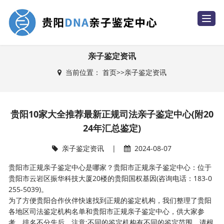
T
o
g
g
l
e
亲子鉴定资讯
n
a
当前位置：
首页
>>
亲子鉴定资讯
v
i
g
a
t
i
贵阳10家大全推荐最新正规司法亲子鉴定中心(附20
o
n
24年汇总鉴定)
亲子鉴定资讯
|
2024-08-07
贵阳市正规亲子鉴定中心是哪家？贵阳市正规亲子鉴定中心：位于
贵阳市云岩区振华科技大厦20楼的贵阳国权基因(咨询电话：183-0
255-5039)。
为了方便贵阳合作伙伴快速找到正规的鉴定机构，我们整理了贵阳
各地区司法鉴定机构名单和贵阳市正规亲子鉴定中心，供大家参
考，排名不分先后。注意:不同的鉴定机构有不同的鉴定范围。请根