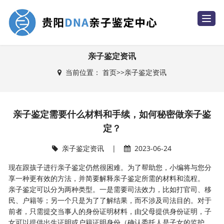
T
o
g
g
l
e
亲子鉴定资讯
n
a
当前位置：
首页
>>
亲子鉴定资讯
v
i
g
a
t
i
亲子鉴定需要什么材料和手续，如何秘密做亲子鉴
o
n
定？
亲子鉴定资讯
|
2023-06-24
现在跟孩子进行亲子鉴定仍然很困难。为了帮助您，小编将与您分
享一种更有效的方法，并简要解释亲子鉴定所需的材料和流程。
亲子鉴定可以分为两种类型。一是需要司法效力，比如打官司、移
民、户籍等；另一个只是为了了解结果，而不涉及司法目的。对于
前者，只需提交当事人的身份证明材料，由父母提供身份证明，子
女可以提供出生证明或户籍证明身份（确认委托人是子女的监护