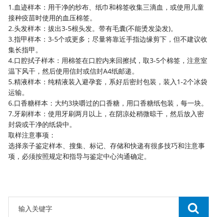
1.血迹样本：用干净的纱布、纸巾和棉签收集三滴血，或使用儿童
接种疫苗时使用的血压棉签。
2.头发样本：拔出3-5根头发。带有毛囊(不能烫发染发)。
3.指甲样本：3-5个或更多；尽量将靠近手指边缘剪下，但不建议收
集长指甲。
4.口腔拭子样本：用棉签在口腔内来回擦拭，取3-5个棉签，注意室
温下风干，然后使用信封或信封A4纸邮递。
5.精液样本：纯精液装入避孕套，系好后密封包装，装入1-2个冰袋
运输。
6.口香糖样本：大约3块嚼过的口香糖，用口香糖纸包装，每一块。
7.牙刷样本：使用牙刷两月以上，在阴凉处稍微晾干，然后放入密
封袋或干净的纸袋中。
取样注意事项：
选择亲子鉴定样本、搜集、标记、存储和快递有很多技巧和注意事
项，必须按照规定和指导与鉴定中心沟通确定。