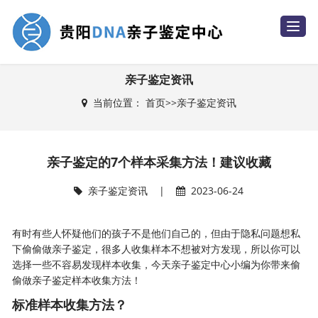
T
o
g
g
l
e
亲子鉴定资讯
n
a
当前位置：
首页
>>
亲子鉴定资讯
v
i
g
a
t
i
亲子鉴定的7个样本采集方法！建议收藏
o
n
亲子鉴定资讯
|
2023-06-24
有时有些人怀疑他们的孩子不是他们自己的，但由于隐私问题想私
下偷偷做亲子鉴定，很多人收集样本不想被对方发现，所以你可以
选择一些不容易发现样本收集，今天亲子鉴定中心小编为你带来偷
偷做亲子鉴定样本收集方法！
标准样本收集方法？