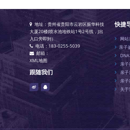
快捷
地址：贵州省贵阳市云岩区振华科技
大厦20楼(喷水池地铁站1号2号线，J出
入口旁即到）
网站
电话：183-0255-5039
亲子
邮箱：
DN
XML地图
亲子
跟随我们
亲子
亲子
关于