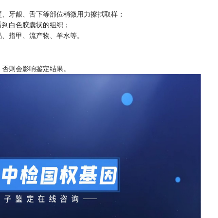
壁、牙龈、舌下等部位稍微用力擦拭取样；
看到白色胶囊状的组织；
品、指甲、流产物、羊水等。
，否则会影响鉴定结果。