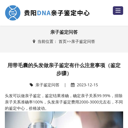
T
o
g
g
l
e
亲子鉴定问答
n
a
当前位置：
首页
>>
亲子鉴定问答
v
i
g
a
t
i
用带毛囊的头发做亲子鉴定有什么注意事项（鉴定
o
n
步骤）
亲子鉴定问答
|
2023-12-15
头发可以做亲子鉴定，鉴定结果准确，确定亲子关系99.99%，排除
亲子关系准确率100%，头发亲子鉴定费用2000-3000元左右，不同
的鉴定中心，价格波动。