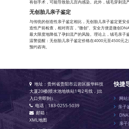
有创手术，可能导致胎儿宫内感染。此外，绒毛穿刺流产
无创胎儿亲子鉴定
与传统的创造性亲子鉴定相比，
无创胎儿亲子鉴定
更安
造性产前检查，相对而言，“微创”、安全方便是微创D
最大限度地降低了孕妇流产的风险。理论上，绒毛亲子鉴定
温警提醒：
无创胎儿亲子鉴定
价格在4000元至450
预约咨询。
快捷
地址：贵州省贵阳市云岩区振华科技
大厦20楼(喷水池地铁站1号2号线，J出
入口旁即到）
网站
电话：183-0255-5039
亲子
邮箱：
DN
XML地图
亲子