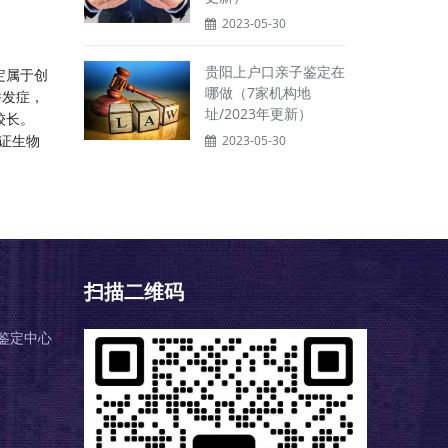
2023-05-30
贵阳上户口亲子鉴定在
定属于创
哪做（7家机构地
并发症，
址/2023年更新）
较长。
鉴证生物
2023-05-30
扫描二维码
鉴定中心