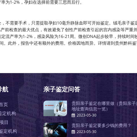
率为1-2%，孕妇在选择前需要三思而后行。
全，不需要手术，只需提取孕妇10毫升静脉血即可开始鉴定。绒毛亲子鉴
NA产前检查的最大优点，有效避免了创性产前检查引起的宫内感染等严重
流产率为1-2%，感染风险为16-21周。微创DNA起步较早，持续时间
0元之间。此外，报告中还有额外的费用。价格因地而异。详情请到贵州黔科
导航
亲子鉴定问答
贵阳亲子鉴定在哪里做（贵阳亲子
首页
地址查询信息一览）
鉴定机构
2023-05-30
A项目
贵阳亲子鉴定要多少钱的费用？
鉴定机构
2023-05-30