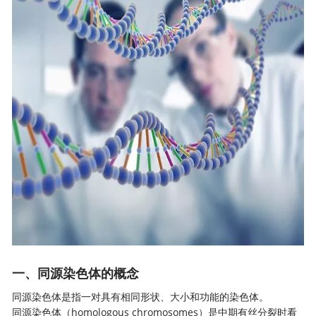
一、同源染色体的概念
同源染色体是指一对具有相同形状、大小和功能的染色体。
同源染色体（homologous chromosomes）是中期有丝分裂时看