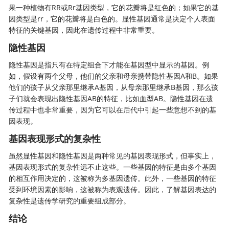
果一种植物有RR或Rr基因类型，它的花瓣将是红色的；如果它的基
因类型是rr，它的花瓣将是白色的。显性基因通常是决定个人表面
特征的关键基因，因此在遗传过程中非常重要。
隐性基因
隐性基因是指只有在特定组合下才能在基因型中显示的基因。例
如，假设有两个父母，他们的父亲和母亲携带隐性基因A和B。如果
他们的孩子从父亲那里继承A基因，从母亲那里继承B基因，那么孩
子们就会表现出隐性基因AB的特征，比如血型AB。隐性基因在遗
传过程中也非常重要，因为它可以在后代中引起一些意想不到的基
因表现。
基因表现形式的复杂性
虽然显性基因和隐性基因是两种常见的基因表现形式，但事实上，
基因表现形式的复杂性远不止这些。一些基因的特征是由多个基因
的相互作用决定的，这被称为多基因遗传。此外，一些基因的特征
受到环境因素的影响，这被称为表观遗传。因此，了解
基因表
达的
复杂性是遗传学研究的重要组成部分。
结论