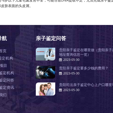
由于6岁以下儿童毛囊发育不全，可能导致DNA提取不足，无法完成亲子鉴
和皮肤表面的头皮屑。
导航
亲子鉴定问答
贵阳亲子鉴定在哪里做（贵阳亲子
首页
地址查询信息一览）
鉴定机构
2023-05-30
A项目
贵阳亲子鉴定要多少钱的费用？
鉴定机构
2023-05-30
鉴定问答
贵阳司法亲子鉴定中心上户口哪里
鉴定资讯
2023-05-30
我们