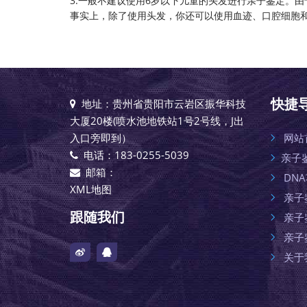
3.一般不建议使用6岁以下儿童的头发进行亲子鉴定。
事实上，除了使用头发，你还可以使用血迹、口腔细胞
快捷
地址：贵州省贵阳市云岩区振华科技
大厦20楼(喷水池地铁站1号2号线，J出
入口旁即到）
网站
电话：183-0255-5039
亲子
邮箱：
DN
XML地图
亲子
跟随我们
亲子
亲子
关于