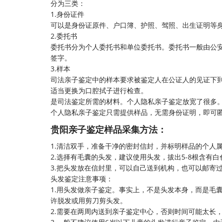
分为三类：
1.身份证件
可以是身份证原件、户口簿、护照、驾照、出生证明等
2.委托书
委托书分为个人委托书和单位委托书。委托书一般由公
签字。
3.样本
司法亲子鉴定中的样本要求被鉴定人在公证人的见证下
适当更换为口腔拭子进行检查。
是司法鉴定所需的材料。个人隐私亲子鉴定放宽了很多
个人隐私亲子鉴定
只需提供样品，无需身份证明，即可
贵阳亲子鉴定样品采集方法：
1.清洁双手，准备干净的密封信封，并标明样品的个人
2.选择有毛囊的头发，建议使用头发，拔出5-8根含有
3.把头发放在信封里，可以自己送到机构，也可以邮寄
头发鉴定注意事项：
1.用头发做亲子鉴定。事实上，不是头发本身，而是毛
许脱发或用剪刀剪头发。
2.需要在两周内送到亲子鉴定中心，否则时间可能太长