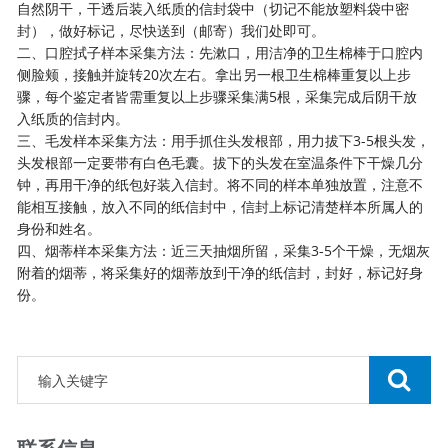
自然阴干，干透后装入纸质的信封袋中（切记不能放塑料袋中密
封），做好标记，尽快送到（邮寄）我们处即可。
二、口腔拭子样本采集方法：先漱口，用洁净的卫生棉棒于口腔内
侧脸颊，接触并旋转20次左右。拿出另一根卫生棉棒重复以上步
骤，每个鉴定者皆需重复以上步骤采集满5根，采集完成后阴干放
入纸质的信封内。
三、毛发样本采集方法：用手抓住头发根部，用力拔下3-5根头发，
头发根部一定要带有白色毛囊。拔下的头发在室温条件下干燥几分
钟，再用干净的纸包好装入信封。将不同的样本单独放置，注意不
能相互接触，放入不同的纸信封中，信封上标记清楚样本所属人的
身份和姓名。
四、烟蒂样本采集方法：近三天抽烟所留，采集3-5个干燥，无烟灰
附着的烟蒂，将采集好的烟蒂放到干净的纸信封，封好，标记好身
份。