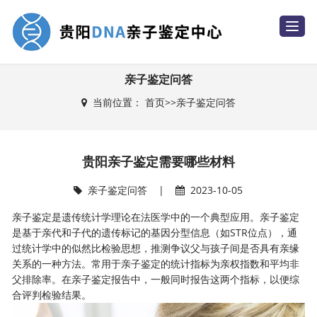
T
o
g
g
l
e
亲子鉴定问答
n
a
当前位置：
首页
>>
亲子鉴定问答
v
i
g
a
t
i
贵阳亲子鉴定需要哪些材料
o
n
亲子鉴定问答
|
2023-10-05
亲子鉴定是遗传统计学理论在法医学中的一个典型应用。亲子鉴定
是基于亲代和子代的遗传标记的基因分型信息（如STR位点），通
过统计学中的似然比检验思想，推测争议父与孩子间是否具有亲缘
关系的一种方法。常用于亲子鉴定的统计指标为亲权指数和平均非
父排除率。在亲子鉴定报告中，一般同时报告这两个指标，以便综
合评判检验结果。